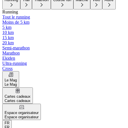
Running
Tout le running
Moins de 5 km
5 km
10 km
15 km
20 km
Semi-marathon
Marathon
Ekiden
Ultra-running
Cross
Le Mag
Le Mag
Cartes cadeaux
Cartes cadeaux
Espace organisateur
Espace organisateur
FR
FR