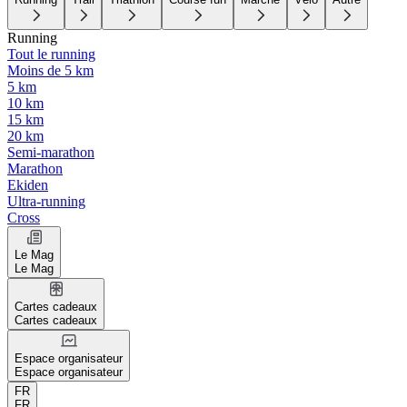
Running
Tout le running
Moins de 5 km
5 km
10 km
15 km
20 km
Semi-marathon
Marathon
Ekiden
Ultra-running
Cross
Le Mag
Le Mag
Cartes cadeaux
Cartes cadeaux
Espace organisateur
Espace organisateur
FR
FR