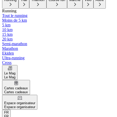
Running
Tout le running
Moins de 5 km
5 km
10 km
15 km
20 km
Semi-marathon
Marathon
Ekiden
Ultra-running
Cross
Le Mag
Le Mag
Cartes cadeaux
Cartes cadeaux
Espace organisateur
Espace organisateur
FR
FR