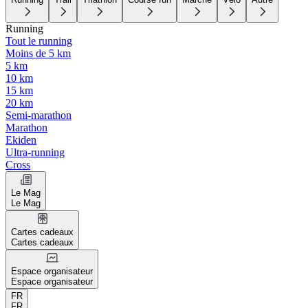
Running
Tout le running
Moins de 5 km
5 km
10 km
15 km
20 km
Semi-marathon
Marathon
Ekiden
Ultra-running
Cross
Le Mag
Le Mag
Cartes cadeaux
Cartes cadeaux
Espace organisateur
Espace organisateur
FR
FR