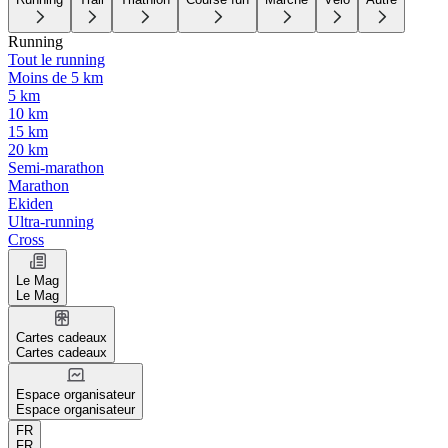
Running
Tout le running
Moins de 5 km
5 km
10 km
15 km
20 km
Semi-marathon
Marathon
Ekiden
Ultra-running
Cross
Le Mag
Le Mag
Cartes cadeaux
Cartes cadeaux
Espace organisateur
Espace organisateur
FR
FR