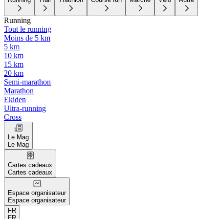
Running
Tout le running
Moins de 5 km
5 km
10 km
15 km
20 km
Semi-marathon
Marathon
Ekiden
Ultra-running
Cross
Le Mag
Le Mag
Cartes cadeaux
Cartes cadeaux
Espace organisateur
Espace organisateur
FR
FR