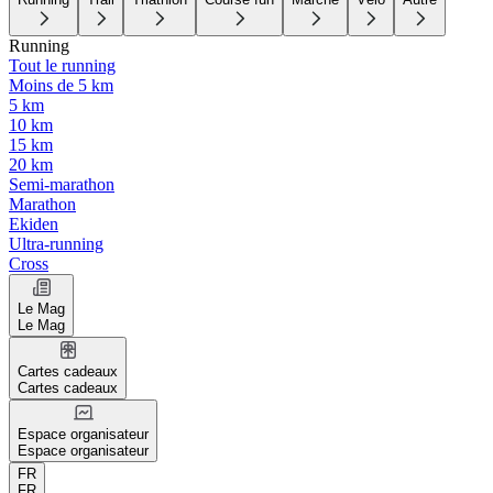
Running
Tout le running
Moins de 5 km
5 km
10 km
15 km
20 km
Semi-marathon
Marathon
Ekiden
Ultra-running
Cross
Le Mag
Le Mag
Cartes cadeaux
Cartes cadeaux
Espace organisateur
Espace organisateur
FR
FR