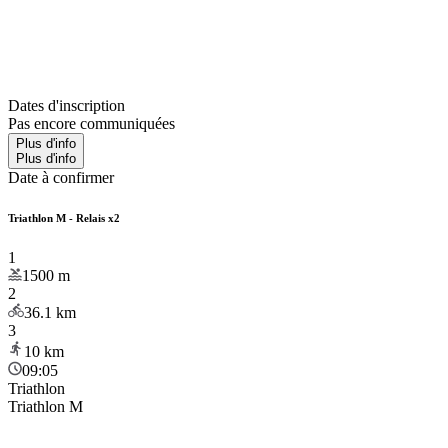
Dates d'inscription
Pas encore communiquées
Plus d'info
Plus d'info
Date à confirmer
Triathlon M - Relais x2
1
1500
m
2
36.1
km
3
10
km
09:05
Triathlon
Triathlon M