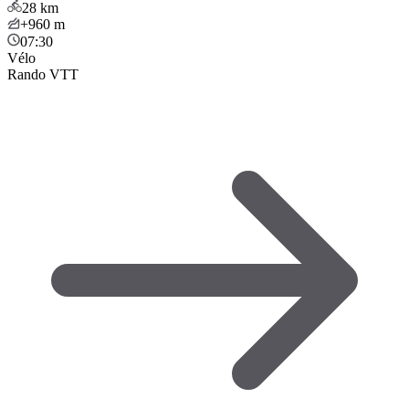
28
km
+960
m
07:30
Vélo
Rando VTT