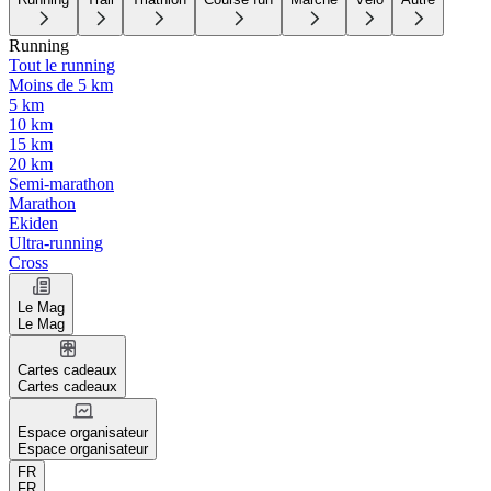
Running
Tout le running
Moins de 5 km
5 km
10 km
15 km
20 km
Semi-marathon
Marathon
Ekiden
Ultra-running
Cross
Le Mag
Le Mag
Cartes cadeaux
Cartes cadeaux
Espace organisateur
Espace organisateur
FR
FR