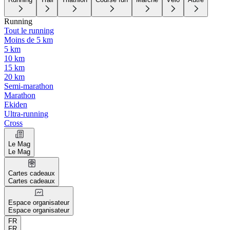
Running
Tout le running
Moins de 5 km
5 km
10 km
15 km
20 km
Semi-marathon
Marathon
Ekiden
Ultra-running
Cross
Le Mag
Le Mag
Cartes cadeaux
Cartes cadeaux
Espace organisateur
Espace organisateur
FR
FR