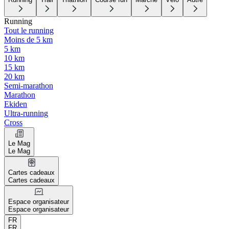
Running
Tout le running
Moins de 5 km
5 km
10 km
15 km
20 km
Semi-marathon
Marathon
Ekiden
Ultra-running
Cross
Le Mag
Le Mag
Cartes cadeaux
Cartes cadeaux
Espace organisateur
Espace organisateur
FR
FR