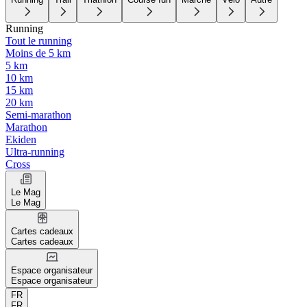
Running
Tout le running
Moins de 5 km
5 km
10 km
15 km
20 km
Semi-marathon
Marathon
Ekiden
Ultra-running
Cross
Le Mag
Le Mag
Cartes cadeaux
Cartes cadeaux
Espace organisateur
Espace organisateur
FR
FR