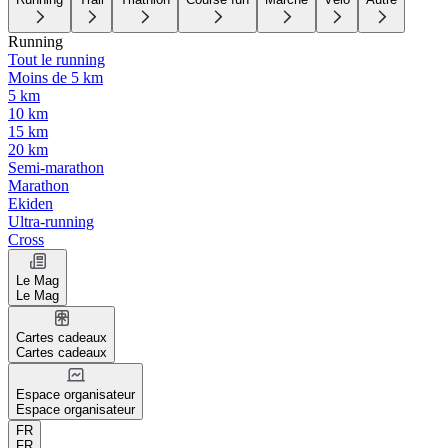
Running
Tout le running
Moins de 5 km
5 km
10 km
15 km
20 km
Semi-marathon
Marathon
Ekiden
Ultra-running
Cross
Le Mag
Le Mag
Cartes cadeaux
Cartes cadeaux
Espace organisateur
Espace organisateur
FR
FR