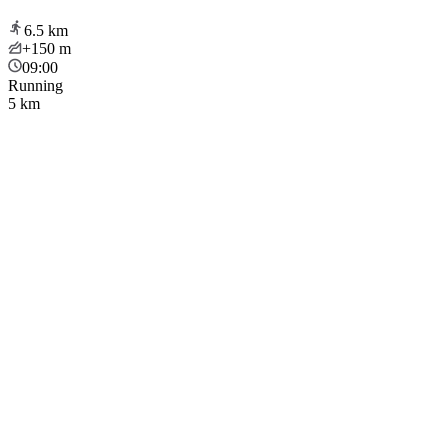
6.5
km
+150
m
09:00
Running
5 km