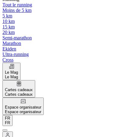
Tout le running
Moins de 5 km
5 km
10 km
15 km
20 km
Semi-marathon
Marathon
Ekiden
Ultra-running
Cross
Le Mag
Le Mag
Cartes cadeaux
Cartes cadeaux
Espace organisateur
Espace organisateur
FR
FR