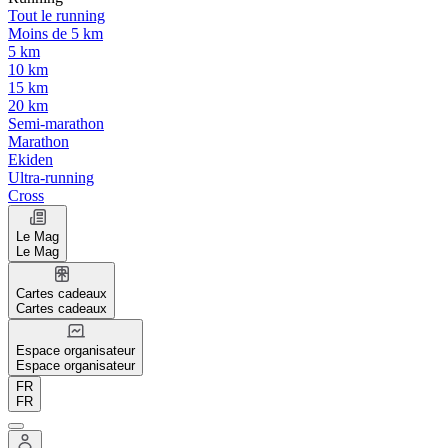
Tout le running
Moins de 5 km
5 km
10 km
15 km
20 km
Semi-marathon
Marathon
Ekiden
Ultra-running
Cross
Le Mag
Le Mag
Cartes cadeaux
Cartes cadeaux
Espace organisateur
Espace organisateur
FR
FR