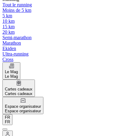
Tout le running
Moins de 5 km
5 km
10 km
15 km
20 km
Semi-marathon
Marathon
Ekiden
Ultra-running
Cross
Le Mag
Le Mag
Cartes cadeaux
Cartes cadeaux
Espace organisateur
Espace organisateur
FR
FR