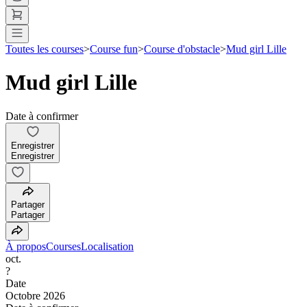
Toutes les courses
>
Course fun
>
Course d'obstacle
>
Mud girl Lille
Mud girl Lille
Date à confirmer
Enregistrer
Enregistrer
Partager
Partager
À propos
Courses
Localisation
oct.
?
Date
Octobre 2026