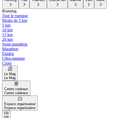
Running
Tout le running
Moins de 5 km
5 km
10 km
15 km
20 km
Semi-marathon
Marathon
Ekiden
Ultra-running
Cross
Le Mag
Le Mag
Cartes cadeaux
Cartes cadeaux
Espace organisateur
Espace organisateur
FR
FR