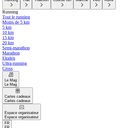
Running
Tout le running
Moins de 5 km
5 km
10 km
15 km
20 km
Semi-marathon
Marathon
Ekiden
Ultra-running
Cross
Le Mag
Le Mag
Cartes cadeaux
Cartes cadeaux
Espace organisateur
Espace organisateur
FR
FR