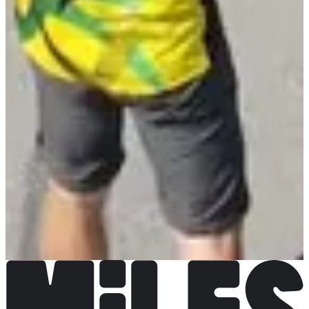
NANGY NATURE
Voir le site web
Voir la page Facebook
Chronométreur
ChronoTop
Voir le site web
Choisir une Course
Marche populaire
Plus d'info
Plus d'info
Marche populaire (-10 ans)
Plus d'info
Plus d'info
Marche nordique chronométrée sans classement
Plus d'info
Plus d'info
Course nature
Plus d'info
Plus d'info