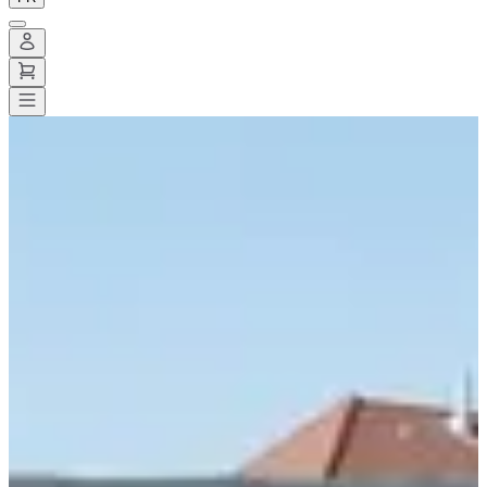
Toutes les courses
>
Marche
>
Randonnée pédestre
>
Nangy nature
Nangy nature
Date à confirmer
Enregistrer
Enregistrer
Partager
Partager
Voir toutes les photos
Voir toutes les photos
1 / 10