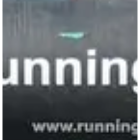
À propos
Courses
Localisation
Organisateur
Chronométreur
juin
?
Date
Juin 2027
Date à confirmer
Lieu
Nangy
74 - Haute-Savoie
Une petite balade dominicale en très bonne compagnie, ça ne se
refuse pas, quand même ? Allez, rejoins-nous pour prendre ta dose
d'endorphines et ton shoot de nature made in Auvergne-Rhône-
Alpes.
Ce que tu vas trouver sur place :
4 épreuves de 9 km à 11,5 km composés à 60% chemins et
sentiers ;
Le choix entre
trail
et
marche
: aucune excuse pour te
dégonfler !
De la nature 🤓. Le parcours te balade dans la jolie campagne