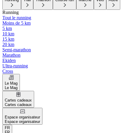
Running
Tout le running
Moins de 5 km
5 km
10 km
15 km
20 km
Semi-marathon
Marathon
Ekiden
Ultra-running
Cross
Le Mag
Le Mag
Cartes cadeaux
Cartes cadeaux
Espace organisateur
Espace organisateur
FR
FR