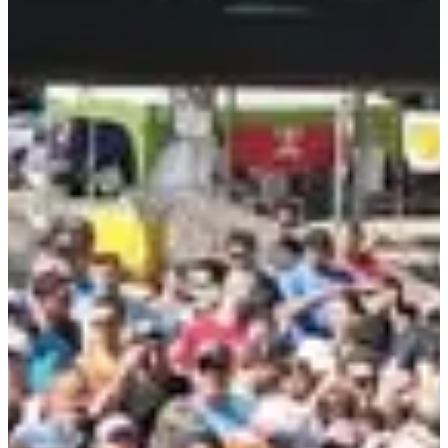
de Nangy, Bonne et Arthaz et les champs verdoyants ;
Des animations qui donnent le smile : bar, orchestre, tombola
et ravito à l’arrivée ainsi que tout au long du parcours.
Focus parcours :
On a dit course nature, tu vas avoir de la course nature. Sur ta route,
tu traverseras le plateau de Loëx, un espace naturel préservé pas
piqué des hannetons, le bois de la Pote, sans oublier de longer les
bords de la Menoge et d’emprunter la voie verte pour une
expérience 360°.
Et la récompense à l’arrivée ? Une ambiance de fiesta, un repas
offert, une buvette généreuse, un orchestre, et une tombola (on
croise les doigts pour toi). Allez zou, prends ton dossard et rendez-
vous sur la ligne de départ !
2 (super) raisons de participer :
Profiter du soleil de juin et venir trottiner en famille, entre
potes ou en solo ;
Fumer ces-dits potes ou cette-dite famille et t’en vanter