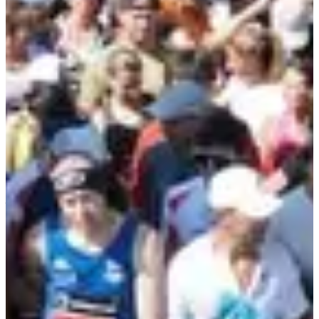
jusqu’à la prochaine édition.
Résultats :
2023
(166 arrivants)
2024
(228 arrivants)
2025
Courses
Tous
Marche
Running
juin 2027
Marche populaire
9
km
+110
m
09:00
Marche
Randonnée pédestre