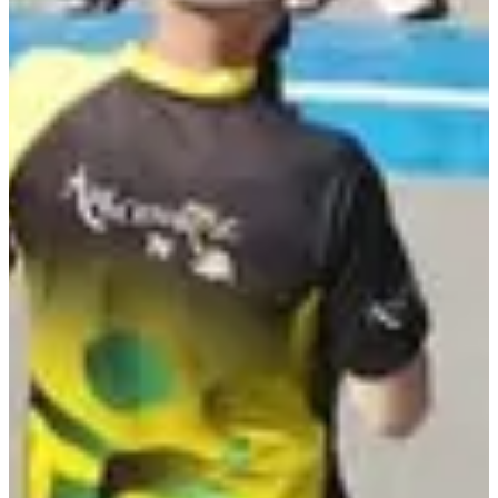
Marche
Marche nordique
Inscriptions
Les inscriptions sont terminées
Plus d'info
Plus d'info
Course nature
11.5
km
+140
m
10:15
Running
10 km
Inscriptions
Les inscriptions sont terminées
Plus d'info
Plus d'info
Organisateur