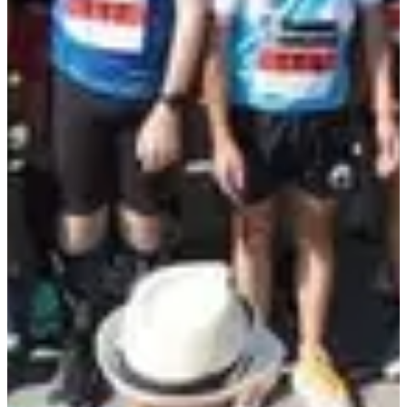
Inscriptions
Les inscriptions sont terminées
Plus d'info
Plus d'info
Marche populaire (-10 ans)
9
km
+110
m
09:00
Marche
Randonnée pédestre
Inscriptions
Les inscriptions sont terminées
Plus d'info
Plus d'info
Marche nordique chronométrée sans classement
11.5
km
+140
m
09:30