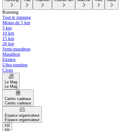
Running
Tout le running
Moins de 5 km
5 km
10 km
15 km
20 km
Semi-marathon
Marathon
Ekiden
Ultra-running
Cross
Le Mag
Le Mag
Cartes cadeaux
Cartes cadeaux
Espace organisateur
Espace organisateur
FR
FR