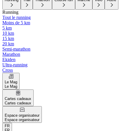
Running
Tout le running
Moins de 5 km
5 km
10 km
15 km
20 km
Semi-marathon
Marathon
Ekiden
Ultra-running
Cross
Le Mag
Le Mag
Cartes cadeaux
Cartes cadeaux
Espace organisateur
Espace organisateur
FR
FR