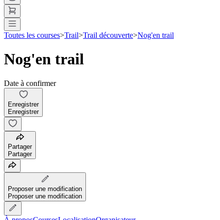
Toutes les courses
>
Trail
>
Trail découverte
>
Nog'en trail
Nog'en trail
Date à confirmer
Enregistrer
Enregistrer
Partager
Partager
Proposer une modification
Proposer une modification
À propos
Courses
Localisation
Organisateur