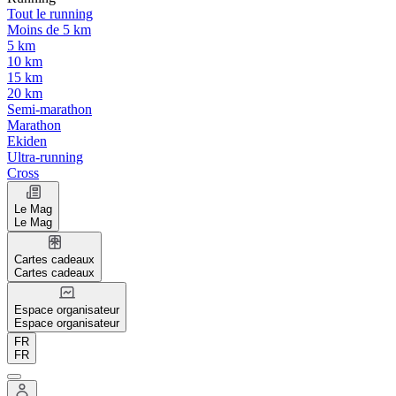
Tout le running
Moins de 5 km
5 km
10 km
15 km
20 km
Semi-marathon
Marathon
Ekiden
Ultra-running
Cross
Le Mag
Le Mag
Cartes cadeaux
Cartes cadeaux
Espace organisateur
Espace organisateur
FR
FR