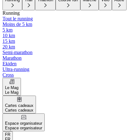
Running
Tout le running
Moins de 5 km
5 km
10 km
15 km
20 km
Semi-marathon
Marathon
Ekiden
Ultra-running
Cross
Le Mag
Le Mag
Cartes cadeaux
Cartes cadeaux
Espace organisateur
Espace organisateur
FR
FR