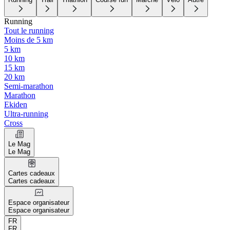
Running
Tout le running
Moins de 5 km
5 km
10 km
15 km
20 km
Semi-marathon
Marathon
Ekiden
Ultra-running
Cross
Le Mag
Le Mag
Cartes cadeaux
Cartes cadeaux
Espace organisateur
Espace organisateur
FR
FR