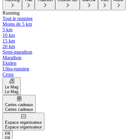
Running
Tout le running
Moins de 5 km
5 km
10 km
15 km
20 km
Semi-marathon
Marathon
Ekiden
Ultra-running
Cross
Le Mag
Le Mag
Cartes cadeaux
Cartes cadeaux
Espace organisateur
Espace organisateur
FR
FR