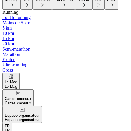
Running
Tout le running
Moins de 5 km
5 km
10 km
15 km
20 km
Semi-marathon
Marathon
Ekiden
Ultra-running
Cross
Le Mag
Le Mag
Cartes cadeaux
Cartes cadeaux
Espace organisateur
Espace organisateur
FR
FR