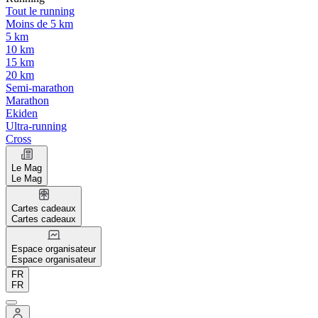
Tout le running
Moins de 5 km
5 km
10 km
15 km
20 km
Semi-marathon
Marathon
Ekiden
Ultra-running
Cross
Le Mag
Le Mag
Cartes cadeaux
Cartes cadeaux
Espace organisateur
Espace organisateur
FR
FR