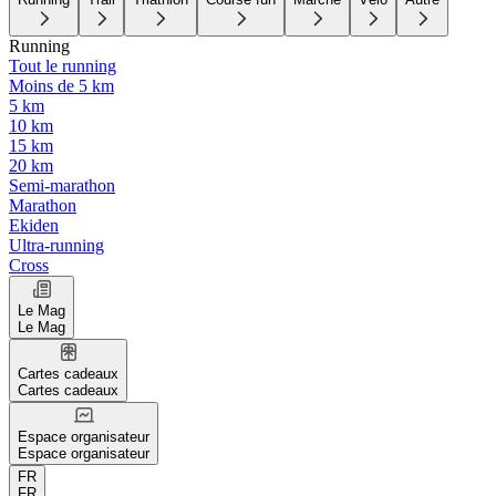
Running
Tout le running
Moins de 5 km
5 km
10 km
15 km
20 km
Semi-marathon
Marathon
Ekiden
Ultra-running
Cross
Le Mag
Le Mag
Cartes cadeaux
Cartes cadeaux
Espace organisateur
Espace organisateur
FR
FR