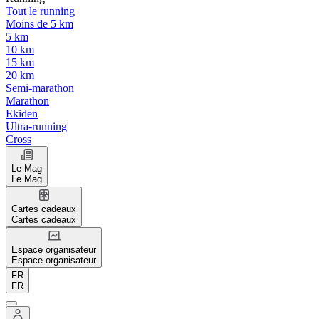
Tout le running
Moins de 5 km
5 km
10 km
15 km
20 km
Semi-marathon
Marathon
Ekiden
Ultra-running
Cross
Le Mag
Le Mag
Cartes cadeaux
Cartes cadeaux
Espace organisateur
Espace organisateur
FR
FR