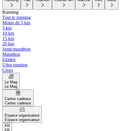
Running
Tout le running
Moins de 5 km
5 km
10 km
15 km
20 km
Semi-marathon
Marathon
Ekiden
Ultra-running
Cross
Le Mag
Le Mag
Cartes cadeaux
Cartes cadeaux
Espace organisateur
Espace organisateur
FR
FR