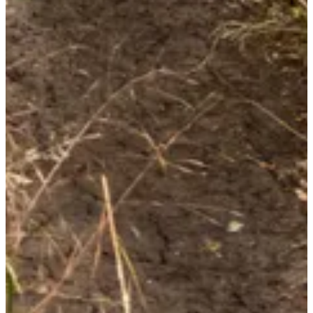
Organisateur
Voir la page Facebook
Chronométreur
GOTIMING
Voir le site web
Choisir une Course
Trail 10 km
Date à confirmer
Plus d'info
Plus d'info