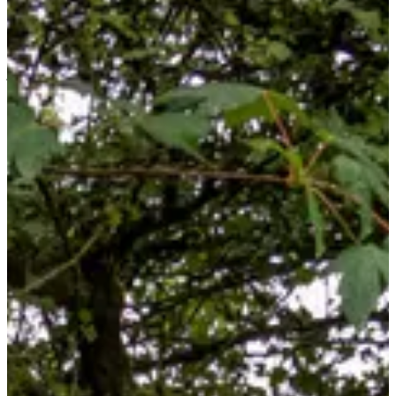
Voir toutes les photos
Voir toutes les photos
1 / 1
À propos
Courses
Localisation
Organisateur
Chronométreur
juil.
?
Date
Juillet 2027
Date à confirmer
Lieu
Merten
57 - Moselle
Tu cherches juste un
petit trail rustique du samedi
pour dérouler
les jambes ou chauffer les mollets ?
Tu es littéralement au bon endroit. Bienvenue sur le
PTRS
, une
escapade nature avec un supplément Histoire, au cœur d’un coin
frontalier qui a plein de choses à raconter.
Ce que tu vas trouver sur place :