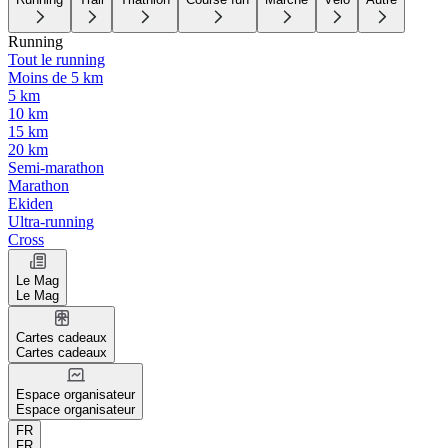
Running
Tout le running
Moins de 5 km
5 km
10 km
15 km
20 km
Semi-marathon
Marathon
Ekiden
Ultra-running
Cross
Le Mag
Le Mag
Cartes cadeaux
Cartes cadeaux
Espace organisateur
Espace organisateur
FR
FR