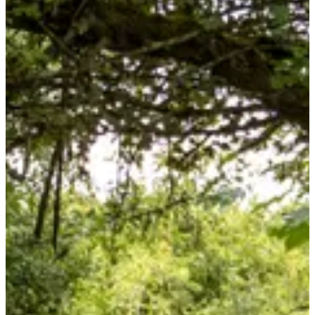
Deux parcours de
trail
entre 10 km et 17 km ;
De la nature, encore de la nature, un peu de décor urbain et re
de la nature ;
Un ravitaillement sur le parcours et à l'arrivée ;
Un périple jusqu’au delà des frontières, selon la distance
choisie !
Focus parcours :
Ici, peu de bitume et plein de chemins forestiers, de ruisseaux et de
champs à traverser à fond les ballons. Ça donne envie, avoue.
Chaque foulée t’emmène à la découverte des paysages de cette jolie
région qu’est la Moselle. Mais pas que ! C’est un tracé chargé
d’Histoire et d’histoires :
Tu vas courir sur d’anciens chemins douaniers, longer des bornes
franco-allemandes de 1930, passer la frontière pour quelques foulées
germaniques, longer des tranchées de la Drôle de Guerre, apercevoir
le monument EuropaDenkmal, emprunter un sentier de
contrebandiers, surplomber d’anciennes carrières, et même faire
coucou aux éoliennes de Berviller.
Bref, ce n’est pas un simple trail, c’est un voyage à ciel ouvert.