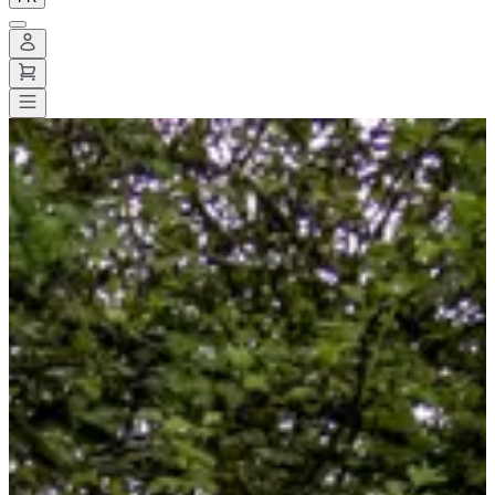
Toutes les courses
>
Trail
>
Trail découverte
>
Petit Trail Rustique du
Samedi PTRS
Petit Trail Rustique du Samedi
PTRS
Date à confirmer
Enregistrer
Enregistrer
Partager
Partager