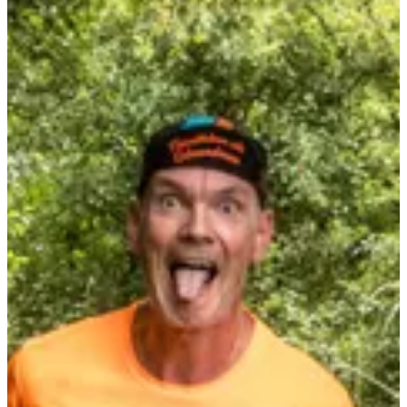
3 (super) raisons de participer :
Le petit tour dans le pays voisin pendant une course, c’est pas
tous les jours 😎 ;
Une ambiance ultra locale avec musique, barbecue, bières
fraîches et sourires en stock ;
Pour le nom de la course qui est très mignon, il faut se
l’avouer.
Résultats :
2025
Courses
juillet 2027
Date à confirmer
Trail 10 km