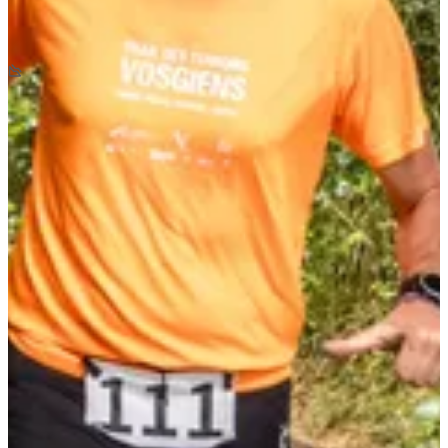
10
km
+330
m
-330
m
18:00
Trail
Trail découverte