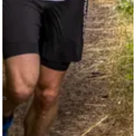
Dates d'inscription
Pas encore communiquées
Plus d'info
Plus d'info
Date à confirmer
Trail 18 km
18
km
+520
m
-520
m
18:00
Trail
Trail découverte