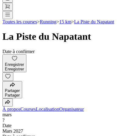
Toutes les courses
>
Running
>
15 km
>
La Piste du Napatant
La Piste du Napatant
Date à confirmer
Enregistrer
Enregistrer
Partager
Partager
À propos
Courses
Localisation
Organisateur
mars
?
Date
Mars 2027