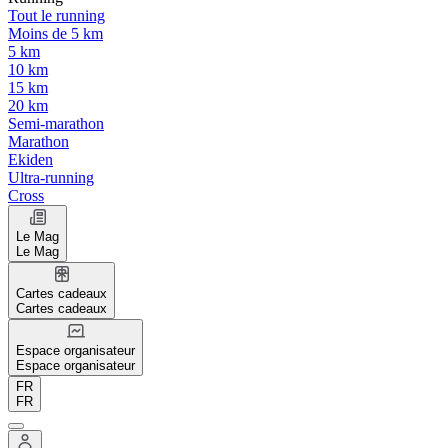
Tout le running
Moins de 5 km
5 km
10 km
15 km
20 km
Semi-marathon
Marathon
Ekiden
Ultra-running
Cross
Le Mag
Le Mag
Cartes cadeaux
Cartes cadeaux
Espace organisateur
Espace organisateur
FR
FR