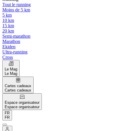
Tout le running
Moins de 5 km
5 km
10 km
15 km
20 km
Semi-marathon
Marathon
Ekiden
Ultra-running
Cross
Le Mag
Le Mag
Cartes cadeaux
Cartes cadeaux
Espace organisateur
Espace organisateur
FR
FR