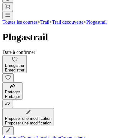
Toutes les courses
>
Trail
>
Trail découverte
>
Plogastrail
Plogastrail
Date à confirmer
Enregistrer
Enregistrer
Partager
Partager
Proposer une modification
Proposer une modification
À propos
Courses
Localisation
Organisateur