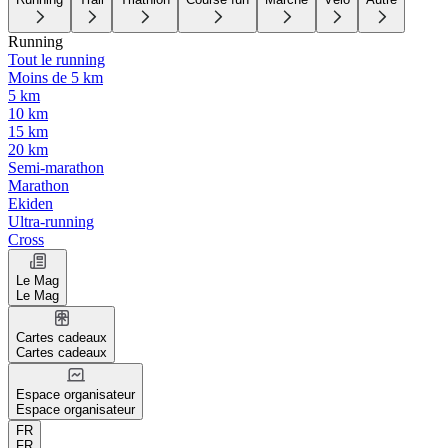
Running
Tout le running
Moins de 5 km
5 km
10 km
15 km
20 km
Semi-marathon
Marathon
Ekiden
Ultra-running
Cross
Le Mag
Le Mag
Cartes cadeaux
Cartes cadeaux
Espace organisateur
Espace organisateur
FR
FR