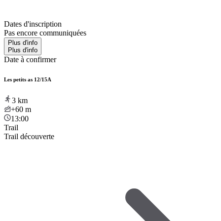
Dates d'inscription
Pas encore communiquées
Plus d'info
Plus d'info
Date à confirmer
Les petits as 12/15A
3
km
+60
m
13:00
Trail
Trail découverte