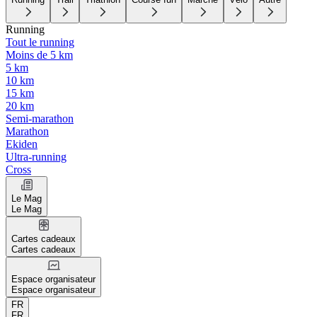
Running
Tout le running
Moins de 5 km
5 km
10 km
15 km
20 km
Semi-marathon
Marathon
Ekiden
Ultra-running
Cross
Le Mag
Le Mag
Cartes cadeaux
Cartes cadeaux
Espace organisateur
Espace organisateur
FR
FR