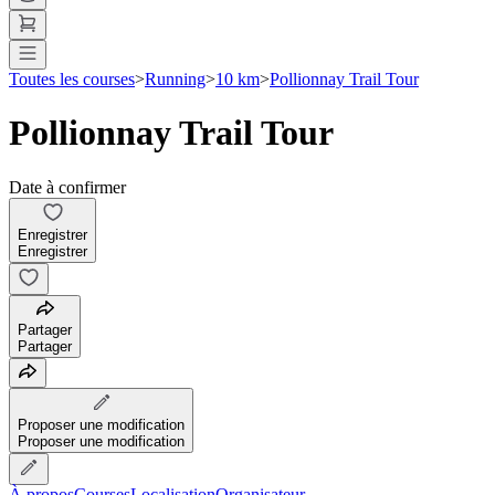
Toutes les courses
>
Running
>
10 km
>
Pollionnay Trail Tour
Pollionnay Trail Tour
Date à confirmer
Enregistrer
Enregistrer
Partager
Partager
Proposer une modification
Proposer une modification
À propos
Courses
Localisation
Organisateur