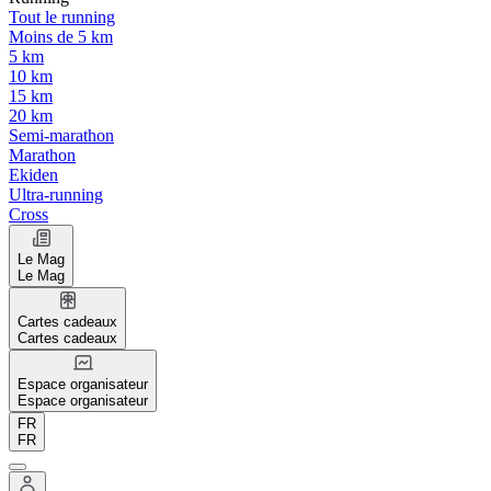
Tout le running
Moins de 5 km
5 km
10 km
15 km
20 km
Semi-marathon
Marathon
Ekiden
Ultra-running
Cross
Le Mag
Le Mag
Cartes cadeaux
Cartes cadeaux
Espace organisateur
Espace organisateur
FR
FR