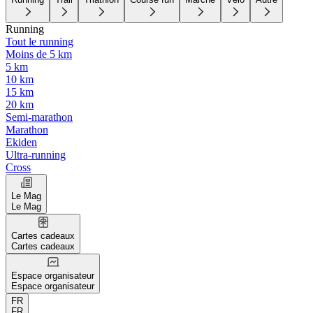
Running
Tout le running
Moins de 5 km
5 km
10 km
15 km
20 km
Semi-marathon
Marathon
Ekiden
Ultra-running
Cross
Le Mag
Le Mag
Cartes cadeaux
Cartes cadeaux
Espace organisateur
Espace organisateur
FR
FR