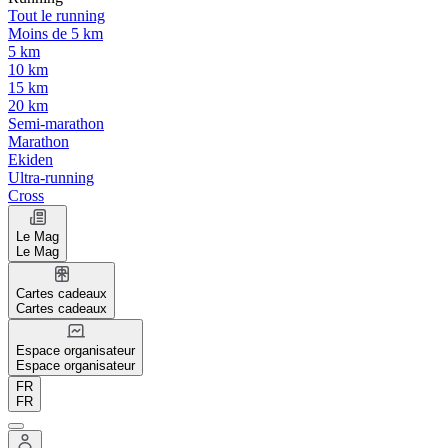
Tout le running
Moins de 5 km
5 km
10 km
15 km
20 km
Semi-marathon
Marathon
Ekiden
Ultra-running
Cross
Le Mag
Le Mag
Cartes cadeaux
Cartes cadeaux
Espace organisateur
Espace organisateur
FR
FR