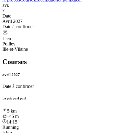
avr.
?
Date
Avril 2027
Date à confirmer
Lieu
Poilley
Ille-et-Vilaine
Courses
avril 2027
Date à confirmer
Le ptit poyl poyl
5
km
+45
m
14:15
Running
5 km