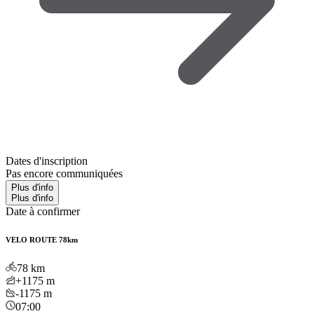
Dates d'inscription
Pas encore communiquées
Plus d'info
Plus d'info
Date à confirmer
VELO ROUTE 78km
78
km
+1175
m
-1175
m
07:00