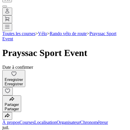
Toutes les courses
>
Vélo
>
Rando vélo de route
>
Prayssac Sport
Event
Prayssac Sport Event
Date à confirmer
Enregistrer
Enregistrer
Partager
Partager
À propos
Courses
Localisation
Organisateur
Chronométreur
juil.