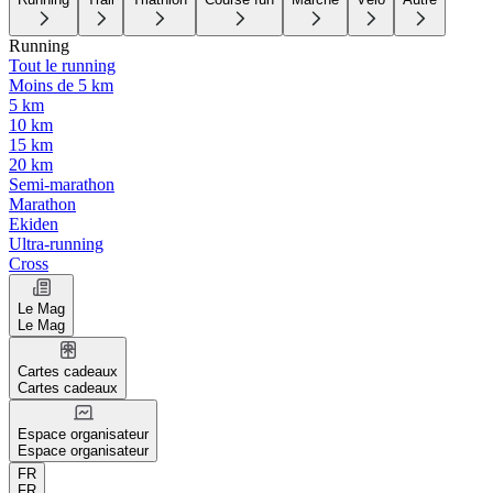
Running
Tout le running
Moins de 5 km
5 km
10 km
15 km
20 km
Semi-marathon
Marathon
Ekiden
Ultra-running
Cross
Le Mag
Le Mag
Cartes cadeaux
Cartes cadeaux
Espace organisateur
Espace organisateur
FR
FR