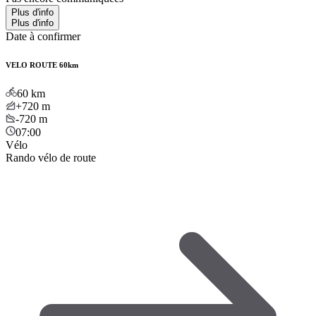
Plus d'info
Plus d'info
Date à confirmer
VELO ROUTE 60km
60
km
+720
m
-720
m
07:00
Vélo
Rando vélo de route