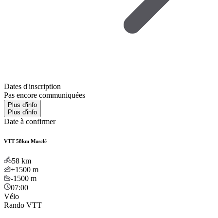
Dates d'inscription
Pas encore communiquées
Plus d'info
Plus d'info
Date à confirmer
VTT 58km Musclé
58
km
+1500
m
-1500
m
07:00
Vélo
Rando VTT