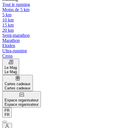
Tout le running
Moins de 5 km
5 km
10 km
15 km
20 km
Semi-marathon
Marathon
Ekiden
Ultra-running
Cross
Le Mag
Le Mag
Cartes cadeaux
Cartes cadeaux
Espace organisateur
Espace organisateur
FR
FR