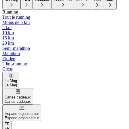
Running
Tout le running
Moins de 5 km
5 km
10 km
15 km
20 km
Semi-marathon
Marathon
Ekiden
Ultra-running
Cross
Le Mag
Le Mag
Cartes cadeaux
Cartes cadeaux
Espace organisateur
Espace organisateur
FR
FR