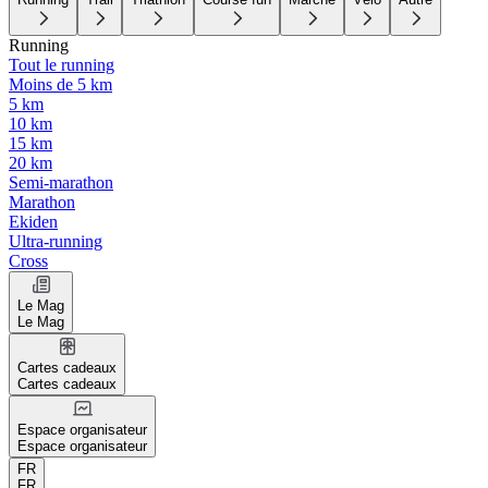
Running
Tout le running
Moins de 5 km
5 km
10 km
15 km
20 km
Semi-marathon
Marathon
Ekiden
Ultra-running
Cross
Le Mag
Le Mag
Cartes cadeaux
Cartes cadeaux
Espace organisateur
Espace organisateur
FR
FR