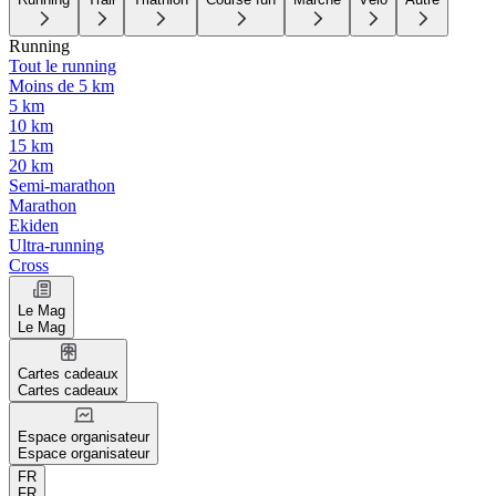
Running
Tout le running
Moins de 5 km
5 km
10 km
15 km
20 km
Semi-marathon
Marathon
Ekiden
Ultra-running
Cross
Le Mag
Le Mag
Cartes cadeaux
Cartes cadeaux
Espace organisateur
Espace organisateur
FR
FR