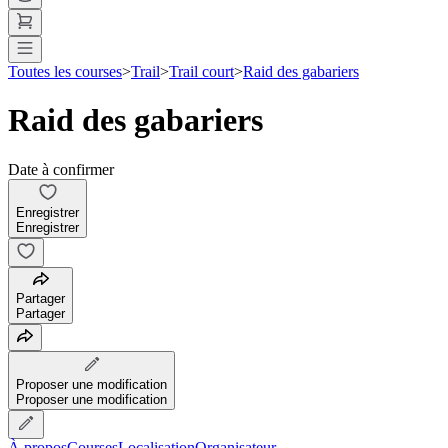
Toutes les courses
>
Trail
>
Trail court
>
Raid des gabariers
Raid des gabariers
Date à confirmer
Enregistrer
Enregistrer
Partager
Partager
Proposer une modification
Proposer une modification
À propos
Courses
Localisation
Organisateur