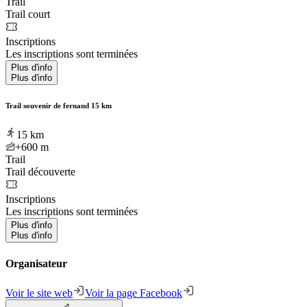
Trail
Trail court
Inscriptions
Les inscriptions sont terminées
Plus d'info
Plus d'info
Trail souvenir de fernand 15 km
15
km
+600
m
Trail
Trail découverte
Inscriptions
Les inscriptions sont terminées
Plus d'info
Plus d'info
Organisateur
Voir le site web
Voir la page Facebook