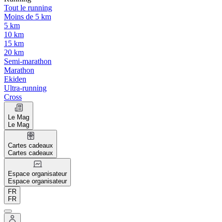
Tout le running
Moins de 5 km
5 km
10 km
15 km
20 km
Semi-marathon
Marathon
Ekiden
Ultra-running
Cross
Le Mag
Le Mag
Cartes cadeaux
Cartes cadeaux
Espace organisateur
Espace organisateur
FR
FR