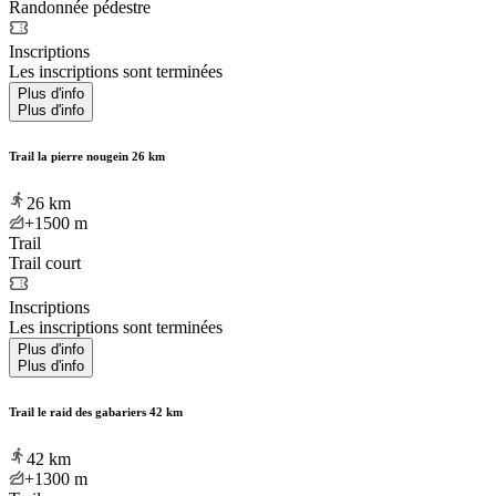
Randonnée pédestre
Inscriptions
Les inscriptions sont terminées
Plus d'info
Plus d'info
Trail la pierre nougein 26 km
26
km
+1500
m
Trail
Trail court
Inscriptions
Les inscriptions sont terminées
Plus d'info
Plus d'info
Trail le raid des gabariers 42 km
42
km
+1300
m