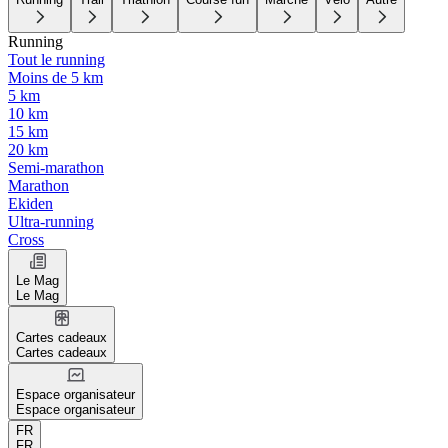
Running
Tout le running
Moins de 5 km
5 km
10 km
15 km
20 km
Semi-marathon
Marathon
Ekiden
Ultra-running
Cross
Le Mag
Le Mag
Cartes cadeaux
Cartes cadeaux
Espace organisateur
Espace organisateur
FR
FR