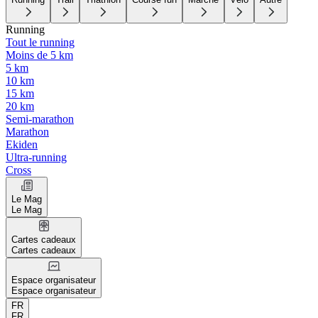
Running
Tout le running
Moins de 5 km
5 km
10 km
15 km
20 km
Semi-marathon
Marathon
Ekiden
Ultra-running
Cross
Le Mag
Le Mag
Cartes cadeaux
Cartes cadeaux
Espace organisateur
Espace organisateur
FR
FR