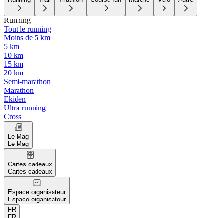
Running
Tout le running
Moins de 5 km
5 km
10 km
15 km
20 km
Semi-marathon
Marathon
Ekiden
Ultra-running
Cross
Le Mag
Le Mag
Cartes cadeaux
Cartes cadeaux
Espace organisateur
Espace organisateur
FR
FR