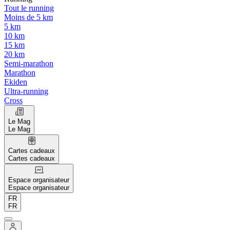
Tout le running
Moins de 5 km
5 km
10 km
15 km
20 km
Semi-marathon
Marathon
Ekiden
Ultra-running
Cross
Le Mag
Le Mag
Cartes cadeaux
Cartes cadeaux
Espace organisateur
Espace organisateur
FR
FR