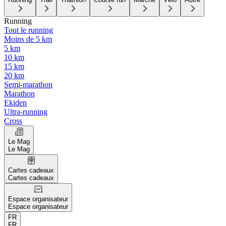
Running
Tout le running
Moins de 5 km
5 km
10 km
15 km
20 km
Semi-marathon
Marathon
Ekiden
Ultra-running
Cross
Le Mag
Le Mag
Cartes cadeaux
Cartes cadeaux
Espace organisateur
Espace organisateur
FR
FR