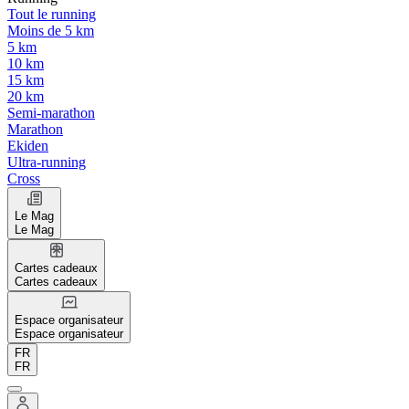
Tout le running
Moins de 5 km
5 km
10 km
15 km
20 km
Semi-marathon
Marathon
Ekiden
Ultra-running
Cross
Le Mag
Le Mag
Cartes cadeaux
Cartes cadeaux
Espace organisateur
Espace organisateur
FR
FR